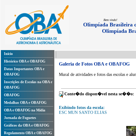
Bem vindo!
Olimpíada Brasileira 
Olimpíada Bra
Início
Histórico OBA e OBAFOG
Galeria de Fotos OBA e OBAFOG
Datas Importantes OBA e
OBAFOG
Mural de atividades e fotos das escolas e alu
Inscrições de Escolas na OBA e
OBAFOG
Conte�do dispon�vel nesta se��o:
OBAFOG
Medalhas OBA e OBAFOG
Exibindo fotos da escola:
OBA e OBAFOG na Mídia
ESC MUN SANTO ELIAS
Jornada de Foguetes
Gráficos da OBA e OBAFOG
Regulamento OBA e OBAFOG