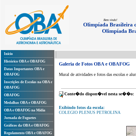
Bem vindo!
Olimpíada Brasileira 
Olimpíada Bra
Início
Histórico OBA e OBAFOG
Galeria de Fotos OBA e OBAFOG
Datas Importantes OBA e
OBAFOG
Mural de atividades e fotos das escolas e alu
Inscrições de Escolas na OBA e
OBAFOG
Conte�do dispon�vel nesta se��o:
OBAFOG
Medalhas OBA e OBAFOG
Exibindo fotos da escola:
OBA e OBAFOG na Mídia
COLEGIO PLENUS PETROLINA
Jornada de Foguetes
Gráficos da OBA e OBAFOG
Regulamento OBA e OBAFOG