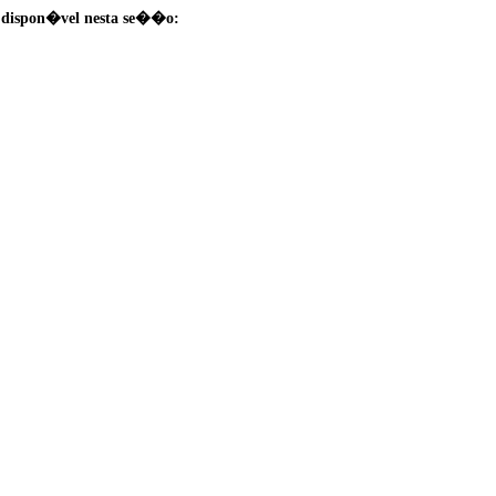
dispon�vel nesta se��o: