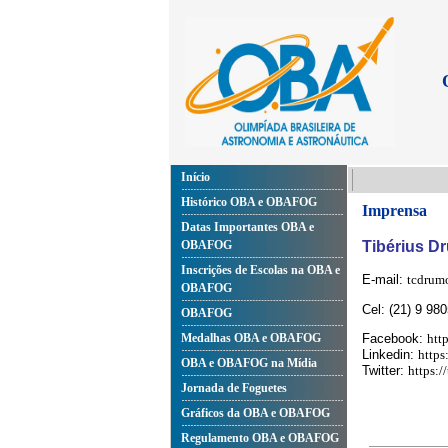
Início
Histórico OBA e OBAFOG
Imprensa
Datas Importantes OBA e
OBAFOG
Tibérius D
Inscrições de Escolas na OBA e
E-mail:
tcdrum
OBAFOG
Cel: (21) 9 98
OBAFOG
Medalhas OBA e OBAFOG
Facebook:
htt
Linkedin:
https
OBA e OBAFOG na Mídia
Twitter:
https:/
Jornada de Foguetes
Gráficos da OBA e OBAFOG
Regulamento OBA e OBAFOG