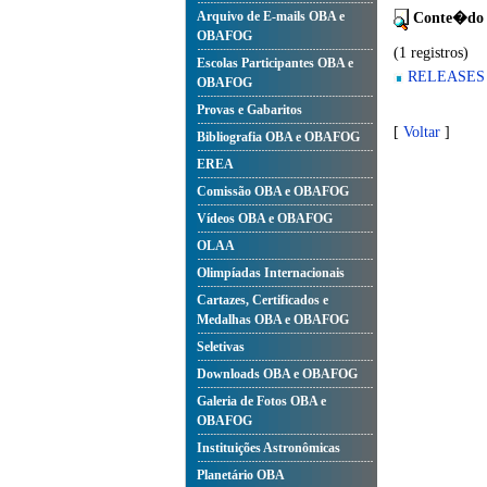
Arquivo de E-mails OBA e
Conte�do 
OBAFOG
(1 registros)
Escolas Participantes OBA e
RELEASES
OBAFOG
Provas e Gabaritos
[
Voltar
]
Bibliografia OBA e OBAFOG
EREA
Comissão OBA e OBAFOG
Vídeos OBA e OBAFOG
OLAA
Olimpíadas Internacionais
Cartazes, Certificados e
Medalhas OBA e OBAFOG
Seletivas
Downloads OBA e OBAFOG
Galeria de Fotos OBA e
OBAFOG
Instituições Astronômicas
Planetário OBA