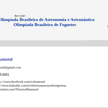
Bem vindo!
Olimpíada Brasileira de Astronomia e Astronáutica
Olimpíada Brasileira de Foguetes
rumond
ond@gmail.com
05-6001
ps://www.facebook.com/tcdrumond
://www.linkedin.com/in/tiberiusassessordeimprensa
/twitter.com/TiberiusDrumond